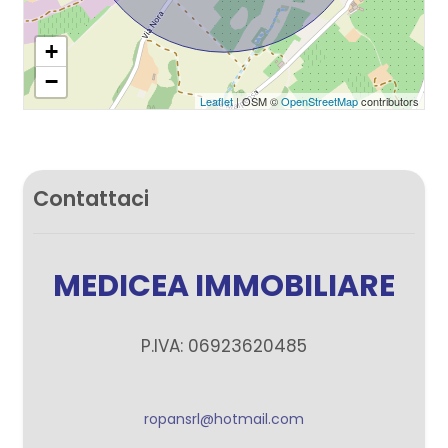
+
−
Leaflet
| OSM ©
OpenStreetMap
contributors
Contattaci
MEDICEA IMMOBILIARE
P.IVA: 06923620485
ropansrl@hotmail.com