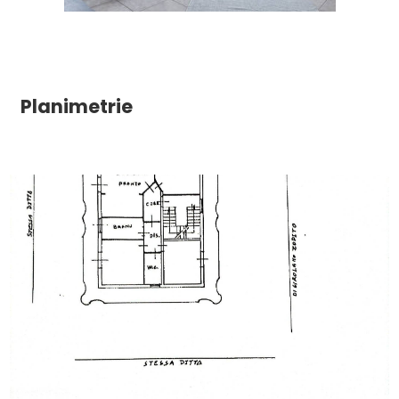
Posto auto/Box
Balcone/Terrazzo
Planimetrie
Ascensore
Arredato
Nuova costruzione
Lusso