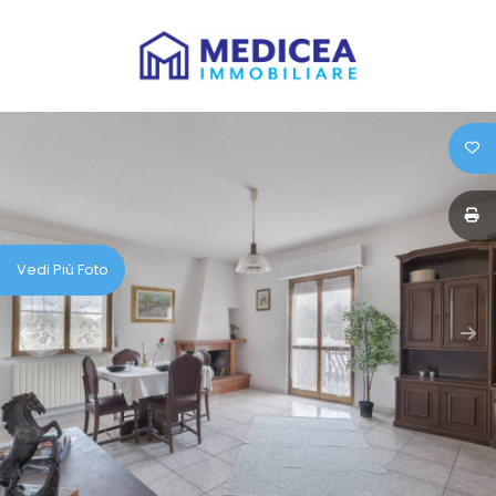
Codice
HOME
CHI
Contratto
SIAMO
Qualsiasi
IMMOBILI
Vedi Più Foto
Vendita
SERVIZI
Affitto
IL
VENDUTO
Scegli
dove
LAVORA