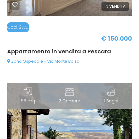
IN VENDITA
Cod. 37751019-PE109 K
€ 150.000
Appartamento in vendita a Pescara
Zona Ospedale - Via Monte Bolza
88 mq
2 Camere
1 Bagni