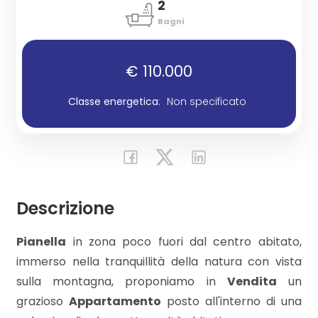
2
Bagni
Commerciali
€ 110.000
Industriali
Classe energetica
:
Non specificato
Prezzo
Descrizione
Pianella
in zona poco fuori dal centro abitato,
immerso nella tranquillità della natura con vista
Totale
sulla montagna, proponiamo in
Vendita
un
mq
grazioso
Appartamento
posto all'interno di una