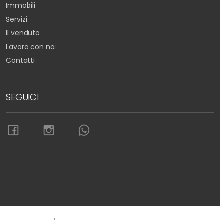
Immobili
Servizi
Il venduto
Lavora con noi
Contatti
SEGUICI
Torna su