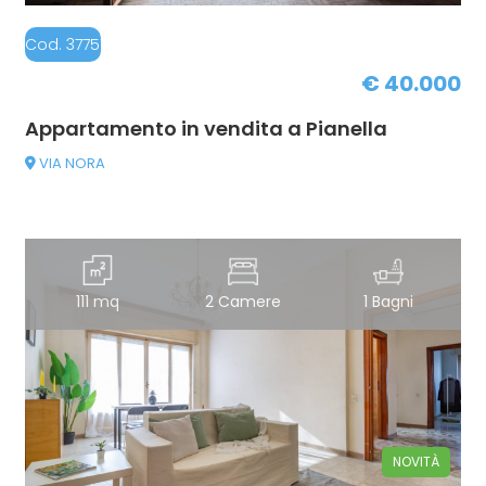
Cod. 37751031-PE114
€ 40.000
Appartamento in vendita a Pianella
VIA NORA
111 mq
2 Camere
1 Bagni
NOVITÀ