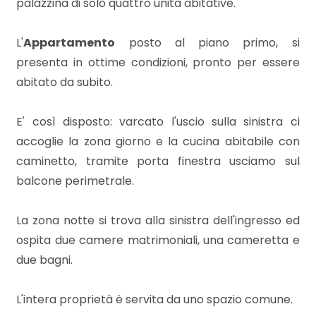
palazzina di solo quattro unità abitative.
L'
Appartamento
posto al piano primo, si
presenta in ottime condizioni, pronto per essere
abitato da subito.
Locali
minimi
E' così disposto: varcato l'uscio sulla sinistra ci
accoglie la zona giorno e la cucina abitabile con
Qualsiasi
caminetto, tramite porta finestra usciamo sul
balcone perimetrale.
1
La zona notte si trova alla sinistra dell'ingresso ed
2
ospita due camere matrimoniali, una cameretta e
due bagni.
3
L'intera proprietà è servita da uno spazio comune.