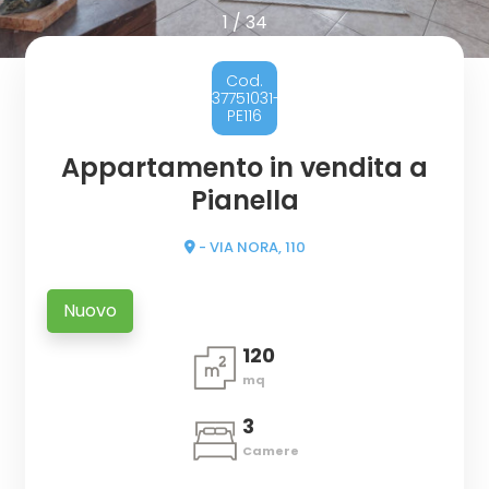
cercare
1
/
34
CON
Provincia
NOI
Cod.
37751031-
PE116
CONTATTI
Comune
Appartamento in vendita a
Pianella
- VIA NORA, 110
Tipologia
Nuovo
-
120
multiscelta
mq
Qualsiasi
3
Camere
Residenziali