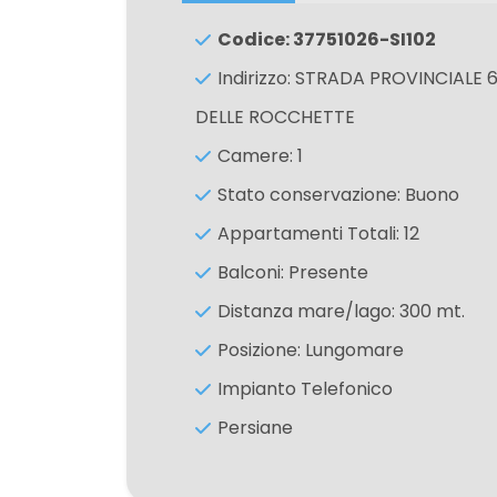
Codice: 37751026-SI102
4
Indirizzo: STRADA PROVINCIALE 
DELLE ROCCHETTE
5
Camere: 1
5+
Stato conservazione: Buono
Appartamenti Totali: 12
Camere
Balconi: Presente
minime
Distanza mare/lago: 300 mt.
Posizione: Lungomare
Qualsiasi
Impianto Telefonico
1
Persiane
2