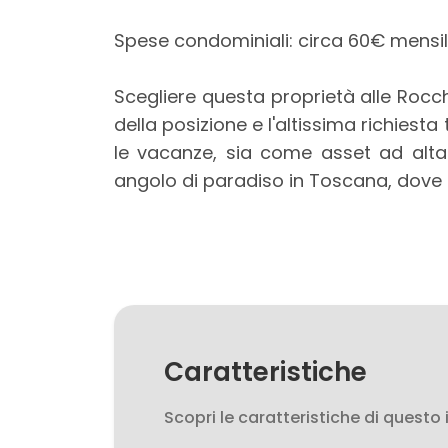
4
Spese condominiali: circa 60€ mensili
5
Scegliere questa proprietà alle Rocc
5+
della posizione e l'altissima richiest
le vacanze, sia come asset ad alta r
angolo di paradiso in Toscana, dove l
Bagni
minimi
Qualsiasi
1
Caratteristiche
2
Scopri le caratteristiche di questo
3