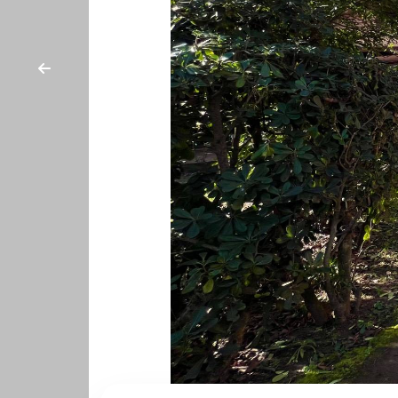
cercare
CON
Provincia
NOI
CONTATTI
Comune
Tipologia
-
multiscelta
Qualsiasi
Residenziali