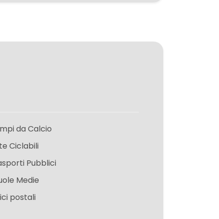
mpi da Calcio
te Ciclabili
asporti Pubblici
uole Medie
ici postali