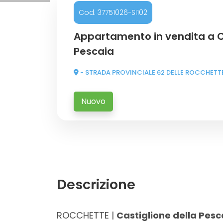
Cod. 37751026-SI102
Commerciali
Appartamento in vendita a C
Pescaia
Industriali
- STRADA PROVINCIALE 62 DELLE ROCCHETT
Prezzo
Nuovo
Descrizione
Totale
mq
ROCCHETTE |
Castiglione della Pesc