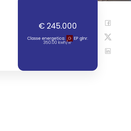
€ 245.000
Classe energetica
:
G
EP glnr
:
350.00 kwh/㎡