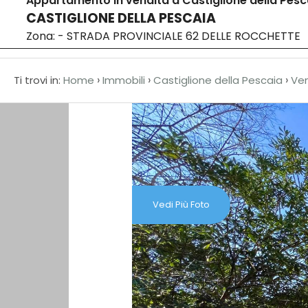
Appartamento in vendita a Castiglione della Pesc
CASTIGLIONE DELLA PESCAIA
Home
Chi si
Codice
Zona: - STRADA PROVINCIALE 62 DELLE ROCCHETTE
HOME
›
›
›
Ti trovi in:
Home
Immobili
Castiglione della Pescaia
Ve
CHI
Contratto
SIAMO
Qualsiasi
IMMOBILI
Vendita
SERVIZI
Vedi Più Foto
Affitto
IL
VENDUTO
Scegli
dove
LAVORA