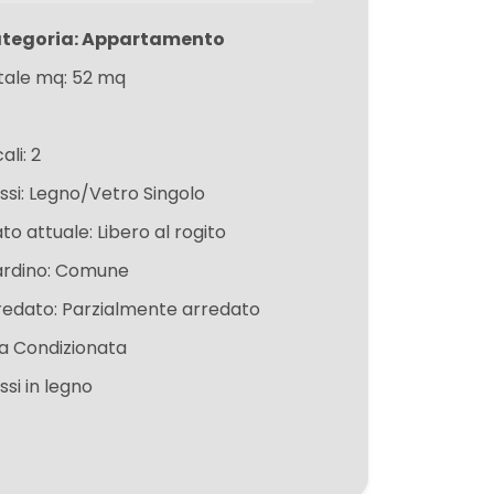
tegoria: Appartamento
tale mq: 52 mq
ali: 2
issi: Legno/Vetro Singolo
to attuale: Libero al rogito
ardino: Comune
redato: Parzialmente arredato
ia Condizionata
issi in legno