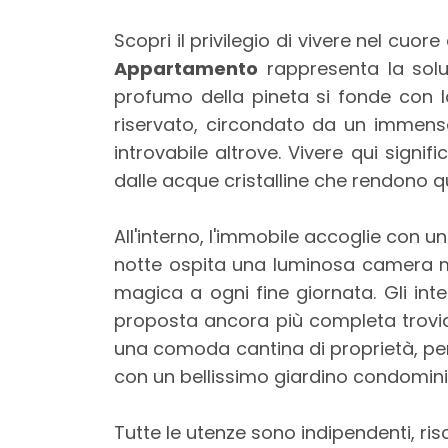
Scopri il privilegio di vivere nel cuor
Appartamento
rappresenta la soluz
profumo della pineta si fonde con l
riservato, circondato da un immenso
Locali
introvabile altrove. Vivere qui signif
minimi
dalle acque cristalline che rendono q
Qualsiasi
All'interno, l'immobile accoglie con 
notte ospita una luminosa camera ma
1
magica a ogni fine giornata. Gli in
proposta ancora più completa trovia
2
una comoda cantina di proprietà, perfe
con un bellissimo giardino condomini
3
Tutte le utenze sono indipendenti, ris