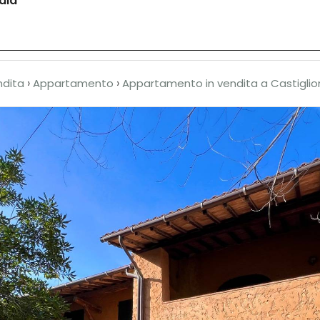
aia
amo
Immobili
Servizi
Il venduto
Lavor
›
›
ndita
Appartamento
Appartamento in vendita a Castiglio