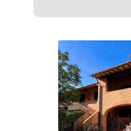
Posto auto/Box
Balcone/Terrazzo
Ascensore
Arredato
Nuova costruzione
Lusso