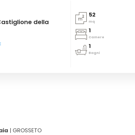
52
astiglione della
mq
1
Camere
E
1
Bagni
aia
| GROSSETO