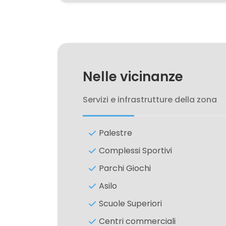
3
4
Nelle vicinanze
5
Servizi e infrastrutture della zona
5+
Palestre
Altre
Complessi Sportivi
opzioni
Parchi Giochi
-
Asilo
multiscelta
Scuole Superiori
Giardino
Centri commerciali