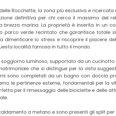
e delle Rocchette, la zona più esclusiva e ricercata
ione definitiva per chi cerca il massimo del rel
a brezza marina. La proprietà è inserita in un 
 parco verde recintato che garantisce totale s
ica dimenticare lo stress e riscoprire il piacere d
uesta località famosa in tutto il mondo.
un soggiorno luminoso, supportato da un cucinotto
trimoniale che si distingue per la vista suggest
terni sono completati da un bagno con doccia prat
mo le pertinenze esterne, fondamentali per la vit
tta per il rimessaggio delle biciclette e delle at
ale.
caldamento a metano e sono presenti gli split per l