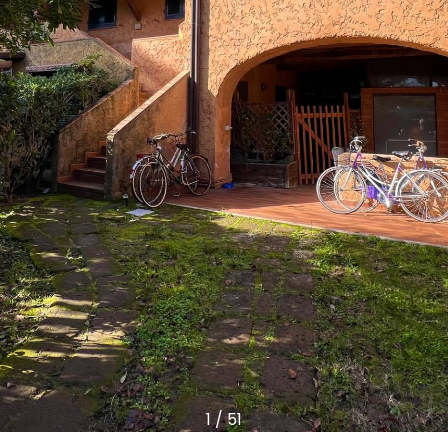
1
/
51