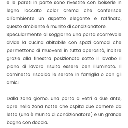
4
e le pareti in parte sono rivestite con boiserie in
legno laccato color crema che conferisce
5
all'ambiente un aspetto elegante e raffinato,
questo ambiente è munito di condizionatore.
5+
Specularmente al soggiorno una porta scorrevole
divide la cucina abitabile con spazi comodi che
permettono di muoversi in tutta operosità, inoltre
Bagni
grazie alla finestra posizionata sotto il lavabo il
minimi
piano di lavoro risulta essere ben illuminato. Il
caminetto riscalda le serate in famiglia o con gli
Qualsiasi
amici.
1
Dalla zona giorno, una porta a vetri a due ante,
apre nella zona notte che ospita due camere da
2
letto (una è munita di condizionatore) e un grande
bagno con doccia.
3