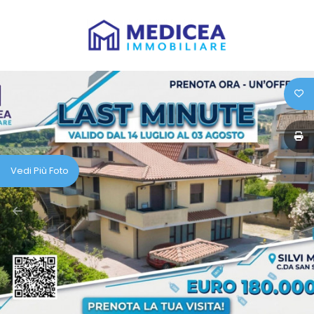
Codice
HOME
CHI
Contratto
SIAMO
Qualsiasi
IMMOBILI
Vedi Più Foto
Vendita
SERVIZI
Affitto
IL
VENDUTO
Scegli
dove
LAVORA