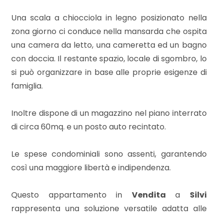
Una scala a chiocciola in legno posizionato nella
4
zona giorno ci conduce nella mansarda che ospita
una camera da letto, una cameretta ed un bagno
5
con doccia. Il restante spazio, locale di sgombro, lo
si può organizzare in base alle proprie esigenze di
5+
famiglia.
Inoltre dispone di un magazzino nel piano interrato
Camere
di circa 60mq. e un posto auto recintato.
minime
Le spese condominiali sono assenti, garantendo
Qualsiasi
così una maggiore libertà e indipendenza.
1
Questo appartamento in
Vendita
a
Silvi
rappresenta una soluzione versatile adatta alle
2