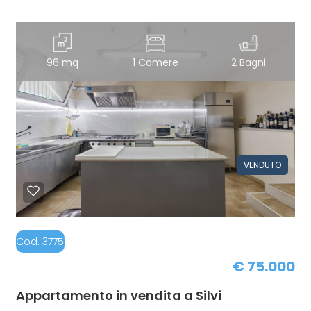
96 mq
1 Camere
2 Bagni
VENDUTO
Cod. 37751031-PE84
€ 75.000
Appartamento in vendita a Silvi