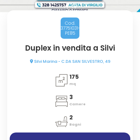
cercare
1
/
49
CON
Provincia
NOI
Cod.
37751031-
PE85
CONTATTI
Comune
Duplex in vendita a Silvi
Silvi Marina - C.DA SAN SILVESTRO, 49
175
mq
Tipologia
-
3
multiscelta
Camere
2
Qualsiasi
Bagni
Residenziali