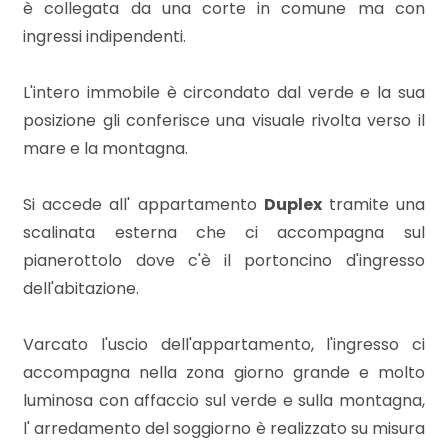
è collegata da una corte in comune ma con
ingressi indipendenti.
L'intero immobile è circondato dal verde e la sua
posizione gli conferisce una visuale rivolta verso il
Locali
mare e la montagna.
minimi
Si accede all' appartamento
Duplex
tramite una
Qualsiasi
scalinata esterna che ci accompagna sul
pianerottolo dove c'è il portoncino d'ingresso
1
dell'abitazione.
2
Varcato l'uscio dell'appartamento, l'ingresso ci
accompagna nella zona giorno grande e molto
3
luminosa con affaccio sul verde e sulla montagna,
l' arredamento del soggiorno è realizzato su misura