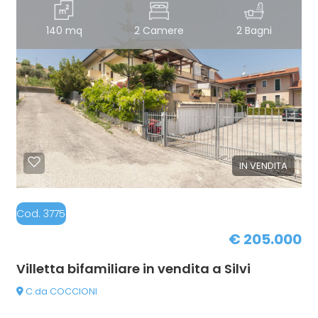
140 mq
2 Camere
2 Bagni
IN VENDITA
Cod. 37751031-PE59
€ 205.000
Villetta bifamiliare in vendita a Silvi
C.da COCCIONI