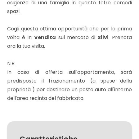
esigenze di una famiglia in quanto fofre comodi
spazi.
3
Cogli questa ottima opportunità che per la prima
4
volta è in
Vendita
sul mercato di
Silvi
. Prenota
ora la tua visita.
5
N.B.
5+
In caso di offerta sull'appartamento, sarà
predisposto il frazionamento (a spese della
proprietà ) per destinare un posto auto all'interno
Altre
dell'area recinta del fabbricato.
opzioni
-
multiscelta
Giardino