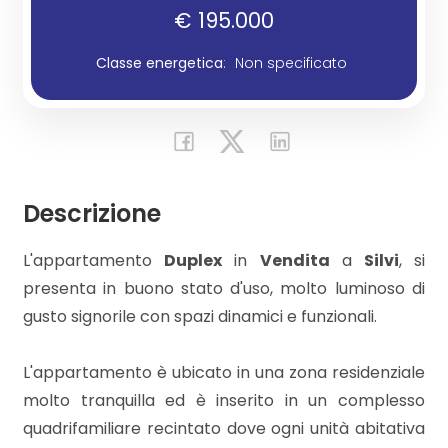
€ 195.000
Commerciali
Classe energetica
:
Non specificato
Industriali
Prezzo
Descrizione
L'appartamento
Duplex
in
Vendita
a
Silvi
, si
presenta in buono stato d'uso, molto luminoso di
gusto signorile con spazi dinamici e funzionali.
Totale
L'appartamento è ubicato in una zona residenziale
mq
molto tranquilla ed è inserito in un complesso
quadrifamiliare recintato dove ogni unità abitativa