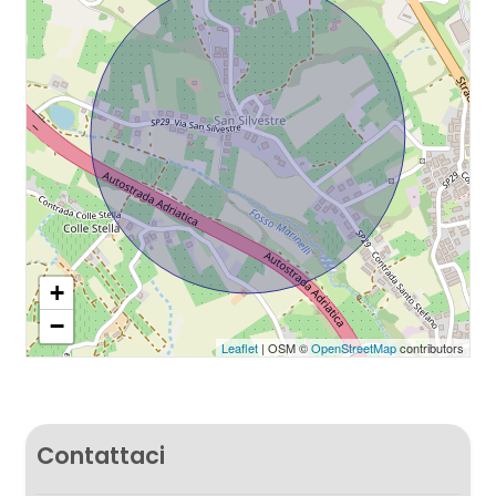
+
−
Leaflet
| OSM ©
OpenStreetMap
contributors
Contattaci