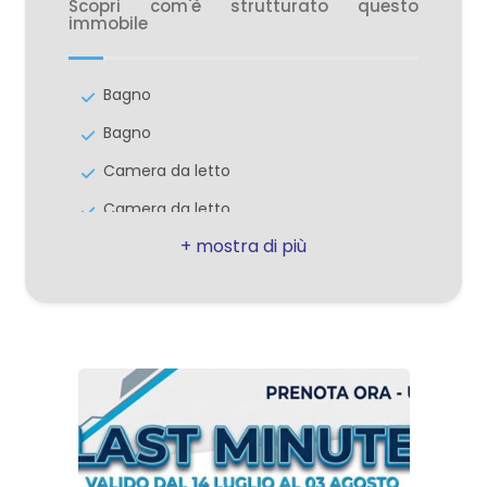
Balconi: Presente
Scopri com'è strutturato questo
immobile
Giardino: Privato
Distanza mare/lago: 2.000 mt.
Bagno
Cucina: Abitabile
Bagno
Posizione: Zona residenziale
Camera da letto
Antenna Tv: Autonoma
Camera da letto
Tv SAT: Autonoma
Camera da letto
Camino
Balcone
Aria Condizionata
Magazzino
Impianto Elettrico: A norma
Posto auto
Doccia
Sala/Soggiorno
Tapparelle
Cucina