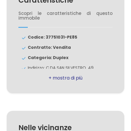
Caratteristiche
Posto auto/Box
Scopri le caratteristiche di questo
immobile
Balcone/Terrazzo
Codice: 37751031-PE85
Ascensore
Contratto: Vendita
Categoria: Duplex
Arredato
Indirizzo: C.DA SAN SILVESTRO, 49
CAP: 64029
Nuova costruzione
Comune: Silvi
Lusso
Zona: Silvi Marina
Totale mq: 175 mq
Camere: 3
Nelle vicinanze
Bagni: 2